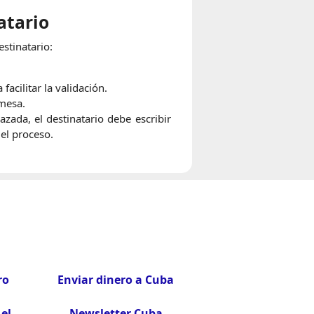
atario
stinatario:
acilitar la validación.
emesa.
azada, el destinatario debe escribir
el proceso.
ro
Enviar dinero a Cuba
el
Newsletter Cuba