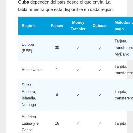
Cuba
dependen del país desde el que envía. La
tabla muestra qué está disponible en cada región:
Money
Métodos 
Región
Países
Cubacel
Transfer
pago
Tarjeta,
Europa
30
✓
✓
transferen
(EEE)
MyBank
Tarjeta,
Reino Unido
1
✓
✓
transferen
Suiza,
Andorra,
Tarjeta,
4
✓
✓
Islandia,
transferen
Noruega
América
Latina y el
16
✓
✓
Tarjeta
Caribe