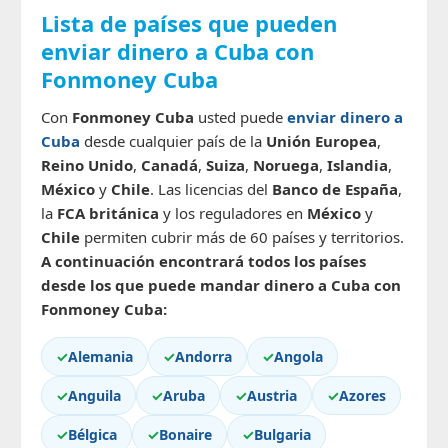
Lista de países que pueden
enviar dinero a Cuba con
Fonmoney Cuba
Con
Fonmoney Cuba
usted puede
enviar dinero a
Cuba
desde cualquier país de la
Unión Europea
,
Reino Unido
,
Canadá
,
Suiza
,
Noruega
,
Islandia
,
México
y
Chile
. Las licencias del
Banco de España
,
la
FCA británica
y los reguladores en
México
y
Chile
permiten cubrir más de 60 países y territorios.
A continuación encontrará todos los países
desde los que puede mandar dinero a Cuba con
Fonmoney Cuba
:
✓
Alemania
✓
Andorra
✓
Angola
✓
Anguila
✓
Aruba
✓
Austria
✓
Azores
✓
Bélgica
✓
Bonaire
✓
Bulgaria