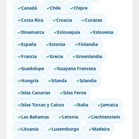
✓
Canadá
✓
Chile
✓
Chipre
✓
Costa Rica
✓
Croacia
✓
Curazao
✓
Dinamarca
✓
Eslovaquia
✓
Eslovenia
✓
España
✓
Estonia
✓
Finlandia
✓
Francia
✓
Grecia
✓
Groenlandia
✓
Guadalupe
✓
Guayana Francesa
✓
Hungría
✓
Irlanda
✓
Islandia
✓
Islas Canarias
✓
Islas Feroe
✓
Islas Turcas y Caicos
✓
Italia
✓
Jamaica
✓
Las Bahamas
✓
Letonia
✓
Liechtenstein
✓
Lituania
✓
Luxemburgo
✓
Madeira