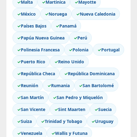
✓
Malta
✓
Martinica
✓
Mayotte
✓
México
✓
Noruega
✓
Nueva Caledonia
✓
Países Bajos
✓
Panamá
✓
Papúa Nueva Guinea
✓
Perú
✓
Polinesia Francesa
✓
Polonia
✓
Portugal
✓
Puerto Rico
✓
Reino Unido
✓
República Checa
✓
República Dominicana
✓
Reunión
✓
Rumania
✓
San Bartolomé
✓
San Martín
✓
San Pedro y Miquelón
✓
San Vicente
✓
Sint Maarten
✓
Suecia
✓
Suiza
✓
Trinidad y Tobago
✓
Uruguay
✓
Venezuela
✓
Wallis y Futuna