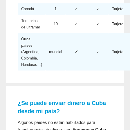
Canadá
1
✓
✓
Tarjeta
Territorios
19
✓
✓
Tarjeta
de ultramar
Otros
países
(Argentina,
mundial
✗
✓
Tarjeta
Colombia,
Honduras…)
¿Se puede enviar dinero a Cuba
desde mi país?
Algunos países no están habilitados para
transferencias de dinero con
Fonmoney Cuba
.