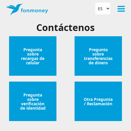
Contáctenos
Pregunta
Pregunta
sobre
sobre
recargas de
transferencias
celular
de dinero
Pregunta
sobre
Otra Pregunta
verificación
/ Reclamación
de identidad