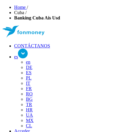
Home
/
Cuba
/
Banking Cuba Ais Usd
CONTÁCTANOS
es
en
DE
ES
PL
IT
FR
RO
BG
TR
HR
UA
MX
CL
Acceder