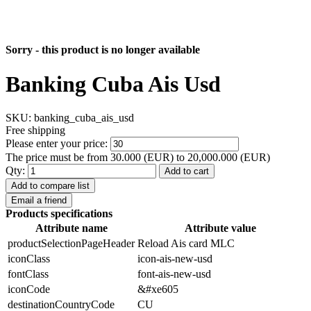
Sorry - this product is no longer available
Banking Cuba Ais Usd
SKU:
banking_cuba_ais_usd
Free shipping
Please enter your price:
The price must be from 30.000 (EUR) to 20,000.000 (EUR)
Qty:
Add to cart
Add to compare list
Email a friend
Products specifications
Attribute name
Attribute value
productSelectionPageHeader
Reload Ais card MLC
iconClass
icon-ais-new-usd
fontClass
font-ais-new-usd
iconCode
&#xe605
destinationCountryCode
CU