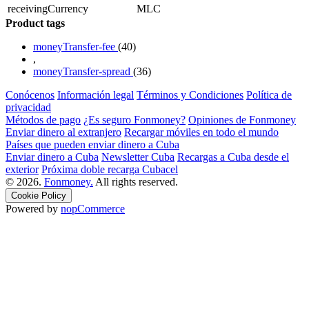
receivingCurrency
MLC
Product tags
moneyTransfer-fee
(40)
,
moneyTransfer-spread
(36)
Conócenos
Información legal
Términos y Condiciones
Política de
privacidad
Métodos de pago
¿Es seguro Fonmoney?
Opiniones de Fonmoney
Enviar dinero al extranjero
Recargar móviles en todo el mundo
Países que pueden enviar dinero a Cuba
Enviar dinero a Cuba
Newsletter Cuba
Recargas a Cuba desde el
exterior
Próxima doble recarga Cubacel
© 2026.
Fonmoney.
All rights reserved.
Cookie Policy
Powered by
nopCommerce