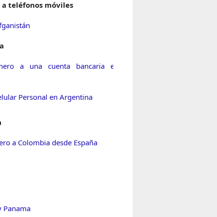
 a teléfonos móviles
fganistán
a
inero a una cuenta bancaria en
elular Personal en Argentina
a
nero a Colombia desde España
y Panama