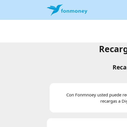
Recarg
Reca
Con Fonmnoey usted puede reca
recargas a D