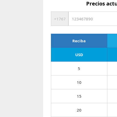
Precios act
Reciba
USD
5
10
15
20