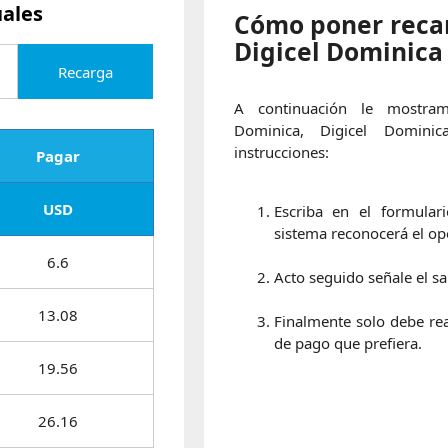
uales
Cómo poner reca
Digicel Dominica
Recarga
A continuación le mostra
Dominica, Digicel Domini
instrucciones:
Pagar
USD
Escriba en el formular
sistema reconocerá el op
6.6
Acto seguido señale el sa
13.08
Finalmente solo debe rea
de pago que prefiera.
19.56
26.16