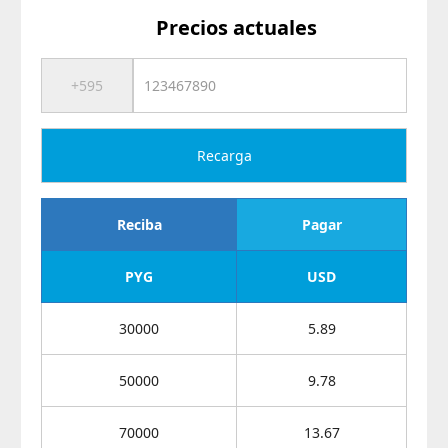
Precios actuales
Recarga
Reciba
Pagar
PYG
USD
30000
5.89
50000
9.78
70000
13.67