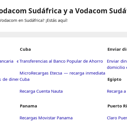
odacom Sudáfrica y a Vodacom Sudá
 Vodacom en Sudáfrica? ¡Estás aquí!
Cuba
Enviar d
ancaria en
Transferencias al Banco Popular de Ahorro
Enviar di
domicilio
MicroRecargas Etecsa — recarga inmediata a
s de dinero
Cuba
Egipto
Recarga Cuenta Nauta
Recarga a 
Panama
Puerto R
Recargas Movistar Panama
Claro Puer