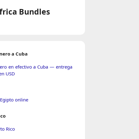
frica Bundles
inero a Cuba
nero en efectivo a Cuba — entrega a
 en USD
Egipto online
ico
to Rico