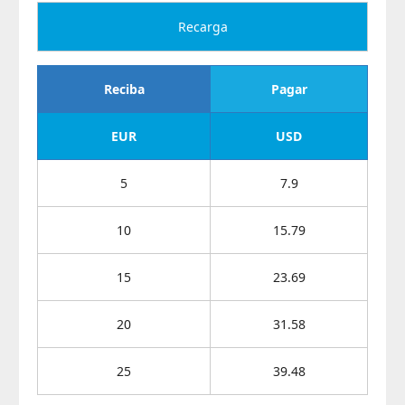
Recarga
Reciba
Pagar
EUR
USD
5
7.9
10
15.79
15
23.69
20
31.58
25
39.48