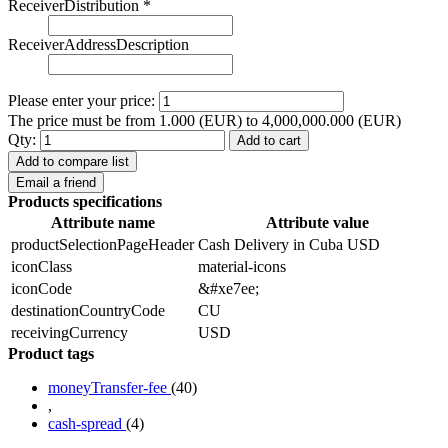
ReceiverDistribution
*
ReceiverAddressDescription
Please enter your price:
The price must be from 1.000 (EUR) to 4,000,000.000 (EUR)
Qty:
Add to cart
Add to compare list
Email a friend
Products specifications
Attribute name
Attribute value
productSelectionPageHeader
Cash Delivery in Cuba USD
iconClass
material-icons
iconCode
&#xe7ee;
destinationCountryCode
CU
receivingCurrency
USD
Product tags
moneyTransfer-fee
(40)
,
cash-spread
(4)