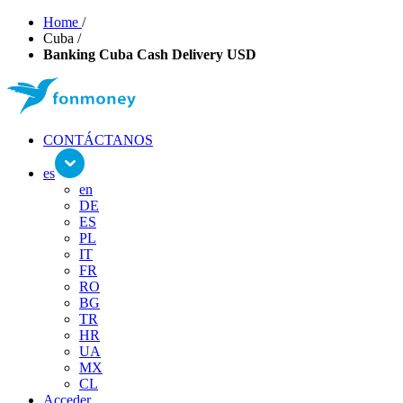
Home
/
Cuba
/
Banking Cuba Cash Delivery USD
CONTÁCTANOS
es
en
DE
ES
PL
IT
FR
RO
BG
TR
HR
UA
MX
CL
Acceder