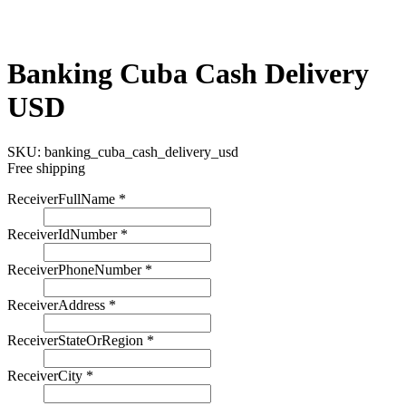
Banking Cuba Cash Delivery
USD
SKU:
banking_cuba_cash_delivery_usd
Free shipping
ReceiverFullName
*
ReceiverIdNumber
*
ReceiverPhoneNumber
*
ReceiverAddress
*
ReceiverStateOrRegion
*
ReceiverCity
*