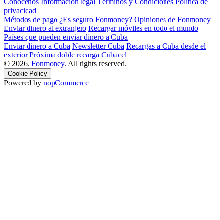
Conócenos
Información legal
Términos y Condiciones
Política de
privacidad
Métodos de pago
¿Es seguro Fonmoney?
Opiniones de Fonmoney
Enviar dinero al extranjero
Recargar móviles en todo el mundo
Países que pueden enviar dinero a Cuba
Enviar dinero a Cuba
Newsletter Cuba
Recargas a Cuba desde el
exterior
Próxima doble recarga Cubacel
© 2026.
Fonmoney.
All rights reserved.
Cookie Policy
Powered by
nopCommerce