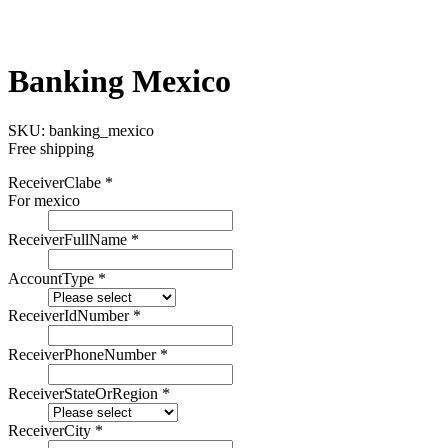
Banking Mexico
SKU:
banking_mexico
Free shipping
ReceiverClabe
*
For mexico
ReceiverFullName
*
AccountType
*
ReceiverIdNumber
*
ReceiverPhoneNumber
*
ReceiverStateOrRegion
*
ReceiverCity
*