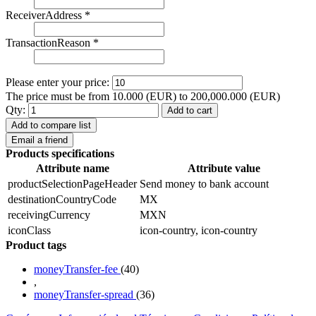
ReceiverAddress
*
TransactionReason
*
Please enter your price:
The price must be from 10.000 (EUR) to 200,000.000 (EUR)
Qty:
Add to cart
Add to compare list
Email a friend
Products specifications
Attribute name
Attribute value
productSelectionPageHeader
Send money to bank account
destinationCountryCode
MX
receivingCurrency
MXN
iconClass
icon-country, icon-country
Product tags
moneyTransfer-fee
(40)
,
moneyTransfer-spread
(36)