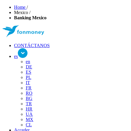
Home
/
Mexico
/
Banking Mexico
CONTÁCTANOS
es
en
DE
ES
PL
IT
FR
RO
BG
TR
HR
UA
MX
CL
Acceder