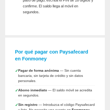
paso de pago, escriba el PIN de 16 dígitos y
confirme. El saldo llega al móvil en
segundos.
Por qué pagar con Paysafecard
en Fonmoney
Pagar de forma anónima
— Sin cuenta
✓
bancaria, sin tarjeta de crédito y sin datos
personales.
Abono inmediato
— El saldo móvil se acredita
✓
en segundos.
Sin registro
— Introduzca el código Paysafecard
✓
y listo. No necesita una cuenta en
Fonmoney
.