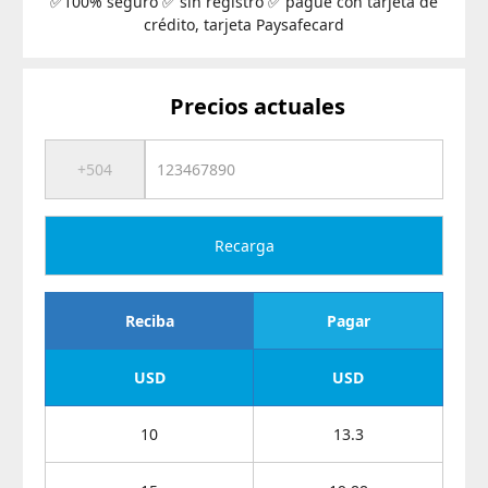
✅100% seguro ✅ sin registro ✅ pague con tarjeta de
crédito, tarjeta Paysafecard
Precios actuales
Recarga
Reciba
Pagar
USD
USD
10
13.3