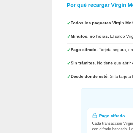
Por qué recargar Virgin 
Todos los paquetes Virgin Mob
✓
Minutos, no horas.
El saldo Vir
✓
Pago cifrado.
Tarjeta segura, ent
✓
Sin trámites.
No tiene que abrir 
✓
Desde donde esté.
Si la tarjeta
✓
Pago cifrado
Cada transacción Virgi
con cifrado bancario. L