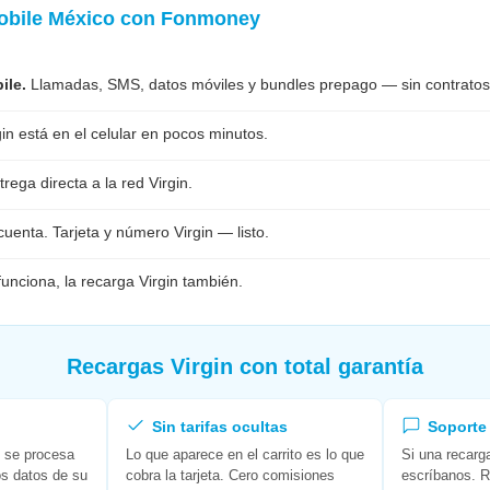
Mobile México con
Fonmoney
ile.
Llamadas, SMS, datos móviles y bundles prepago — sin contratos
gin está en el celular en pocos minutos.
rega directa a la red Virgin.
cuenta. Tarjeta y número Virgin — listo.
 funciona, la recarga Virgin también.
Recargas Virgin con total garantía
Sin tarifas ocultas
Soporte 
n se procesa
Lo que aparece en el carrito es lo que
Si una recarga
os datos de su
cobra la tarjeta. Cero comisiones
escríbanos. 