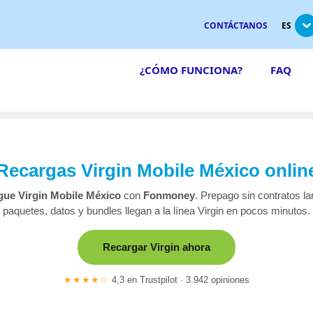
CONTÁCTANOS
ES
¿CÓMO FUNCIONA?
FAQ
Recargas Virgin Mobile México onlin
gue Virgin Mobile México
con
Fonmoney
. Prepago sin contratos l
paquetes, datos y bundles llegan a la línea Virgin en pocos minutos.
Recargar Virgin ahora
★★★★☆
4,3 en Trustpilot · 3.942 opiniones