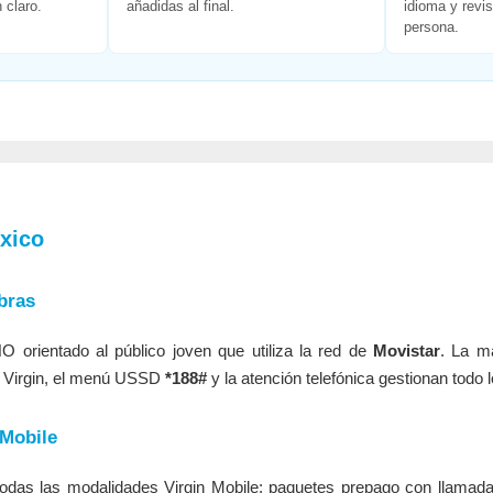
 claro.
añadidas al final.
idioma y revi
persona.
xico
bras
 orientado al público joven que utiliza la red de
Movistar
. La m
pp Virgin, el menú USSD
*188#
y la atención telefónica gestionan todo l
 Mobile
odas las modalidades Virgin Mobile: paquetes prepago con llamad