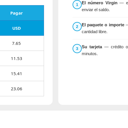
El número Virgin
— el 
1
enviar el saldo.
Pagar
El paquete o importe
—
2
USD
cantidad libre.
7.65
Su tarjeta
— crédito o 
3
minutos.
11.53
15.41
23.06