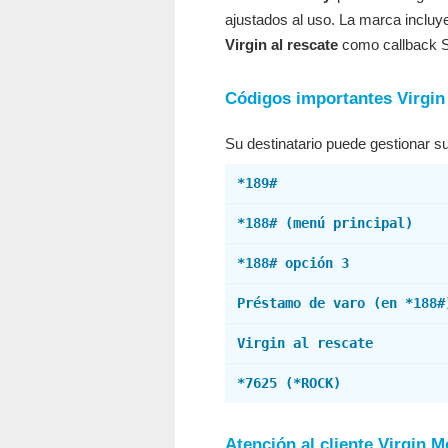
ajustados al uso. La marca inclu
Virgin al rescate
como callback 
Códigos importantes Virgin
Su destinatario puede gestionar su
*189#
*188# (menú principal)
*188# opción 3
Préstamo de varo (en *188#
Virgin al rescate
*7625 (*ROCK)
Atención al cliente Virgin M