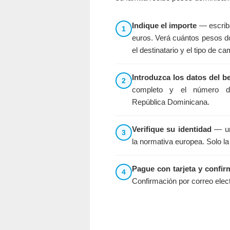
Indique el importe
— escriba
1
euros. Verá cuántos pesos 
el destinatario y el tipo de ca
Introduzca los datos del be
2
completo y el número d
República Dominicana.
Verifique su identidad
— un
3
la normativa europea. Solo la
Pague con tarjeta y confir
4
Confirmación por correo elect