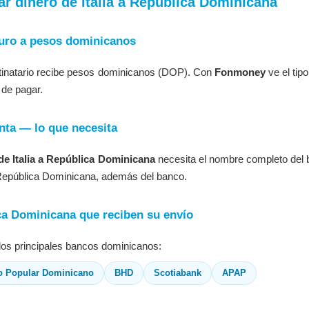
ar dinero de Italia a República Dominicana
euro a pesos dominicanos
stinatario recibe pesos dominicanos (DOP). Con
Fonmoney
ve el ti
de pagar.
nta — lo que necesita
 de Italia a República Dominicana
necesita el nombre completo del 
República Dominicana, además del banco.
a Dominicana que reciben su envío
los principales bancos dominicanos:
o Popular Dominicano
BHD
Scotiabank
APAP