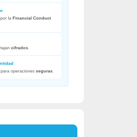
do
 por la
Financial Conduct
viajan
cifrados
.
entidad
a para operaciones
seguras
.