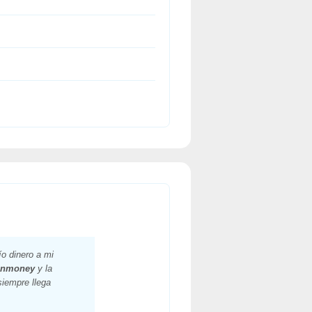
o dinero a mi
onmoney
y la
siempre llega