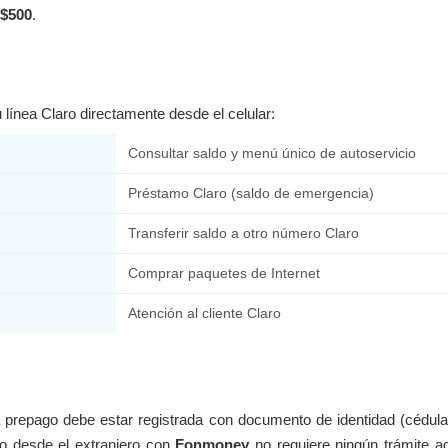
$500
.
 línea Claro directamente desde el celular:
Consultar saldo y menú único de autoservicio
Préstamo Claro (saldo de emergencia)
Transferir saldo a otro número Claro
Comprar paquetes de Internet
Atención al cliente Claro
 prepago debe estar registrada con documento de identidad (cédula
o desde el extranjero con
Fonmoney
no requiere ningún trámite ad