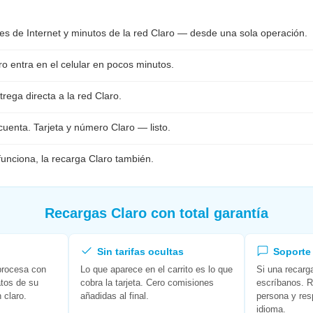
s de Internet y minutos de la red Claro — desde una sola operación.
ro entra en el celular en pocos minutos.
rega directa a la red Claro.
cuenta. Tarjeta y número Claro — listo.
 funciona, la recarga Claro también.
Recargas Claro con total garantía
Sin tarifas ocultas
Soporte 
procesa con
Lo que aparece en el carrito es lo que
Si una recarga
atos de su
cobra la tarjeta. Cero comisiones
escríbanos. 
 claro.
añadidas al final.
persona y re
idioma.