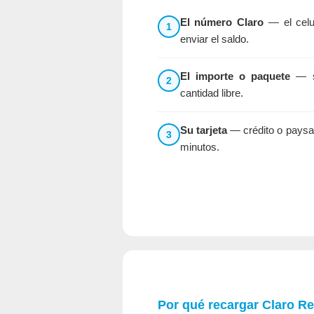
El número Claro
— el celu
1
enviar el saldo.
El importe o paquete
— sa
2
cantidad libre.
Su tarjeta
— crédito o paysaf
3
minutos.
Por qué recargar Claro R