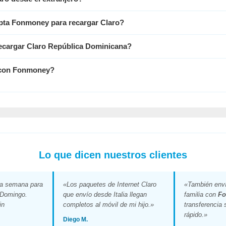
pta Fonmoney para recargar Claro?
ecargar Claro República Dominicana?
o con Fonmoney?
Lo que dicen nuestros clientes
da semana para
«Los paquetes de Internet Claro
«También enví
 Domingo.
que envío desde Italia llegan
familia con
F
in
completos al móvil de mi hijo.»
transferencia 
rápido.»
Diego M.