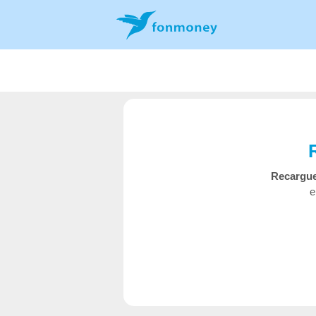
Recargue
e