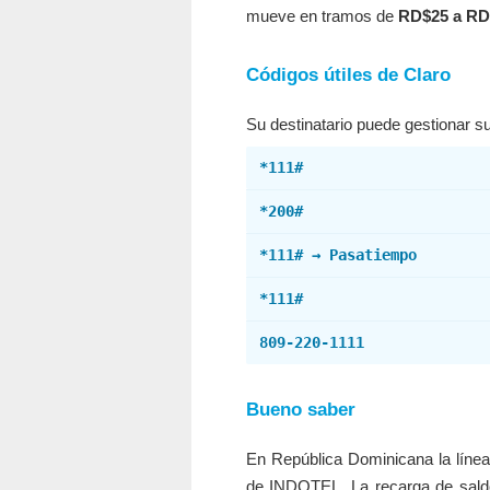
mueve en tramos de
RD$25 a RD
Códigos útiles de Claro
Su destinatario puede gestionar su
*111#
*200#
*111# → Pasatiempo
*111#
809-220-1111
Bueno saber
En República Dominicana la línea
de INDOTEL. La recarga de sald