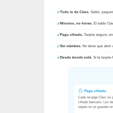
Todo lo de Claro.
Saldo, paquete
✓
Minutos, no horas.
El saldo Cla
✓
Pago cifrado.
Tarjeta segura, ent
✓
Sin trámites.
No tiene que abrir 
✓
Desde donde esté.
Si la tarjeta
✓
Pago cifrado
Cada recarga Claro se 
cifrado bancario. Los d
tarjeta no se guardan en