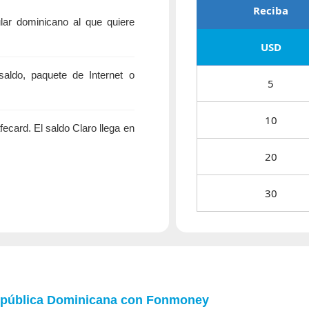
Reciba
lar dominicano al que quiere
USD
ldo, paquete de Internet o
5
10
ecard. El saldo Claro llega en
20
30
epública Dominicana con
Fonmoney