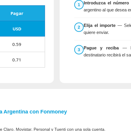
Introduzca el número
1
argentino al que desea e
Pagar
Elija el importe
— Selec
2
USD
quiere enviar.
0.59
Pague y reciba
— El
3
destinatario recibirá el s
0.71
 a Argentina con
Fonmoney
 Claro, Movistar, Personal y Tuenti con una sola cuenta.