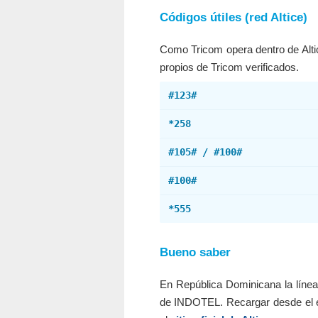
Códigos útiles (red Altice)
Como Tricom opera dentro de Altic
propios de Tricom verificados.
#123#
*258
#105# / #100#
#100#
*555
Bueno saber
En República Dominicana la línea
de INDOTEL. Recargar desde el 