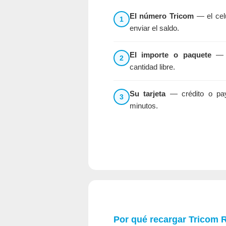
El número Tricom
— el celu
1
enviar el saldo.
El importe o paquete
— s
2
cantidad libre.
Su tarjeta
— crédito o pays
3
minutos.
Por qué recargar Tricom