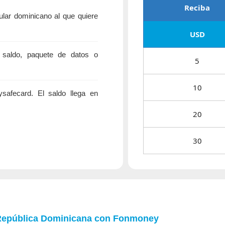
Reciba
lar dominicano al que quiere
USD
aldo, paquete de datos o
5
10
afecard. El saldo llega en
20
30
 República Dominicana con
Fonmoney