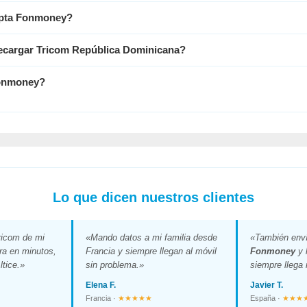
epta Fonmoney?
ecargar Tricom República Dominicana?
Fonmoney?
Lo que dicen nuestros clientes
ricom de mi
«Mando datos a mi familia desde
«También enví
tra en minutos,
Francia y siempre llegan al móvil
Fonmoney
y 
tice.»
sin problema.»
siempre llega 
Elena F.
Javier T.
Francia ·
★★★★★
España ·
★★★