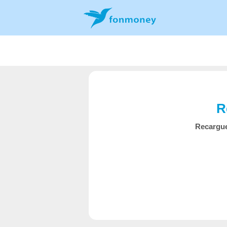
R
Recargue