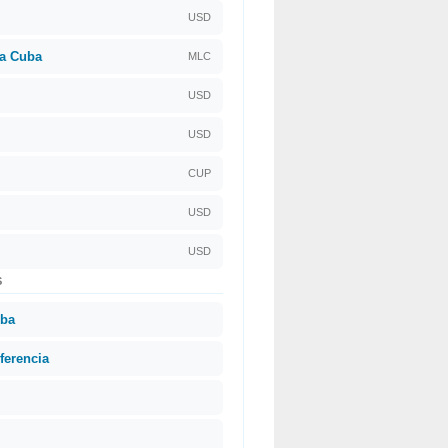
USD
 a Cuba
MLC
USD
USD
CUP
USD
USD
S
uba
ferencia